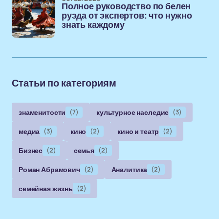
Полное руководство по белен
руэда от экспертов: что нужно
знать каждому
Статьи по категориям
знаменитости
(7)
культурное наследие
(3)
медиа
(3)
кино
(2)
кино и театр
(2)
Бизнес
(2)
семья
(2)
Роман Абрамович
(2)
Аналитика
(2)
семейная жизнь
(2)