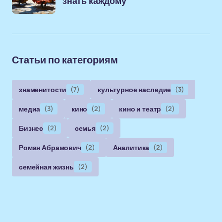
знать каждому
Статьи по категориям
знаменитости
(7)
культурное наследие
(3)
медиа
(3)
кино
(2)
кино и театр
(2)
Бизнес
(2)
семья
(2)
Роман Абрамович
(2)
Аналитика
(2)
семейная жизнь
(2)