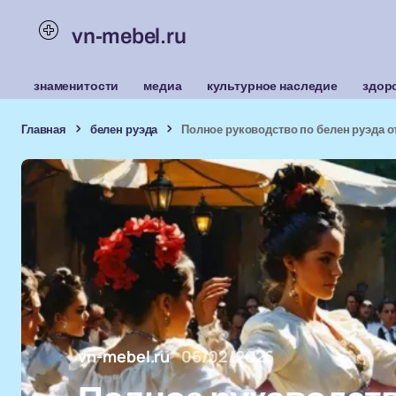
vn-mebel.ru
знаменитости
медиа
культурное наследие
здор
Главная
белен руэда
Полное руководство по белен руэда о
vn-mebel.ru
06/02/2026