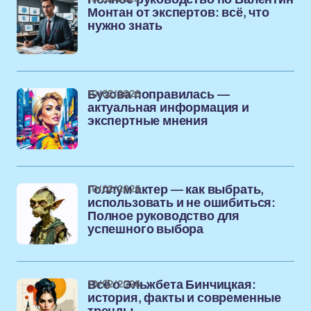
Монтан от экспертов: всё, что
нужно знать
10/02/2026
Бузова поправилась —
актуальная информация и
экспертные мнения
10/02/2026
Голлум актер — как выбрать,
использовать и не ошибиться:
Полное руководство для
успешного выбора
10/02/2026
Всё о Эльжбета Бинчицкая:
история, факты и современные