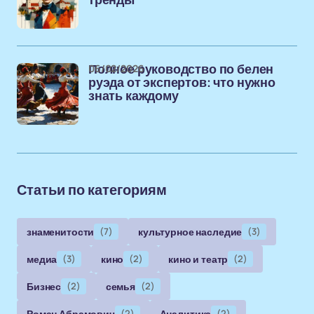
тренды
06/02/2026
Полное руководство по белен
руэда от экспертов: что нужно
знать каждому
Статьи по категориям
знаменитости
(7)
культурное наследие
(3)
медиа
(3)
кино
(2)
кино и театр
(2)
Бизнес
(2)
семья
(2)
Роман Абрамович
(2)
Аналитика
(2)