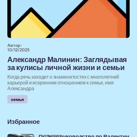
Автор:
10/12/2025
Александр Малинин: Заглядывая
за кулисы личной жизни и семьи
Когда речь заходит о знаменитостях с многолетней
карьерой и искренним отношением к семье, имя
Александра
семья
Избранное
13/02/2026
Полное руководство по Валентин