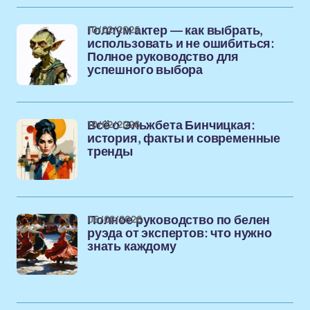
10/02/2026
Голлум актер — как выбрать,
использовать и не ошибиться:
Полное руководство для
успешного выбора
10/02/2026
Всё о Эльжбета Бинчицкая:
история, факты и современные
тренды
06/02/2026
Полное руководство по белен
руэда от экспертов: что нужно
знать каждому