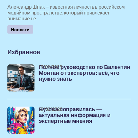
Александр Шпак — известная личность в российском
медийном пространстве, который привлекает
внимание не
Новости
Избранное
13/02/2026
Полное руководство по Валентин
Монтан от экспертов: всё, что
нужно знать
10/02/2026
Бузова поправилась —
актуальная информация и
экспертные мнения