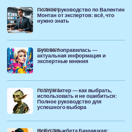
13/02/2026
Полное руководство по Валентин
Монтан от экспертов: всё, что
нужно знать
10/02/2026
Бузова поправилась —
актуальная информация и
экспертные мнения
10/02/2026
Голлум актер — как выбрать,
использовать и не ошибиться:
Полное руководство для
успешного выбора
10/02/2026
Всё о Эльжбета Бинчицкая: