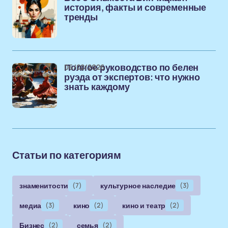
история, факты и современные
тренды
06/02/2026
Полное руководство по белен
руэда от экспертов: что нужно
знать каждому
Статьи по категориям
знаменитости
(7)
культурное наследие
(3)
медиа
(3)
кино
(2)
кино и театр
(2)
Бизнес
(2)
семья
(2)