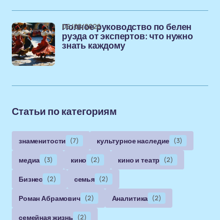
06/02/2026
Полное руководство по белен
руэда от экспертов: что нужно
знать каждому
Статьи по категориям
знаменитости
(7)
культурное наследие
(3)
медиа
(3)
кино
(2)
кино и театр
(2)
Бизнес
(2)
семья
(2)
Роман Абрамович
(2)
Аналитика
(2)
семейная жизнь
(2)