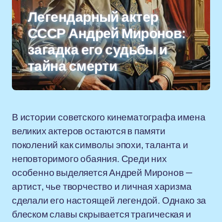
Легендарный актер
СССР Андрей Миронов:
загадка его судьбы и
тайна смерти
В истории советского кинематографа имена
великих актеров остаются в памяти
поколений как символы эпохи, таланта и
неповторимого обаяния. Среди них
особенно выделяется Андрей Миронов —
артист, чье творчество и личная харизма
сделали его настоящей легендой. Однако за
блеском славы скрывается трагическая и