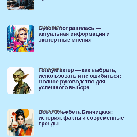
10/02/2026
Бузова поправилась —
актуальная информация и
экспертные мнения
10/02/2026
Голлум актер — как выбрать,
использовать и не ошибиться:
Полное руководство для
успешного выбора
10/02/2026
Всё о Эльжбета Бинчицкая:
история, факты и современные
тренды