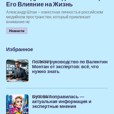
Его Влияние на Жизнь
Александр Шпак — известная личность в российском
медийном пространстве, который привлекает
внимание не
Новости
Избранное
13/02/2026
Полное руководство по Валентин
Монтан от экспертов: всё, что
нужно знать
10/02/2026
Бузова поправилась —
актуальная информация и
экспертные мнения