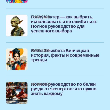
10/02/2026
Голлум актер — как выбрать,
использовать и не ошибиться:
Полное руководство для
успешного выбора
10/02/2026
Всё о Эльжбета Бинчицкая:
история, факты и современные
тренды
06/02/2026
Полное руководство по белен
руэда от экспертов: что нужно
знать каждому