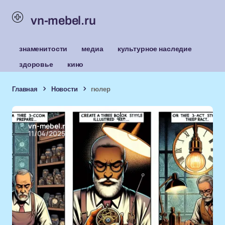
vn-mebel.ru
знаменитости
медиа
культурное наследие
здоровье
кино
Главная
Новости
гюлер
vn-mebel.ru
11/04/2025