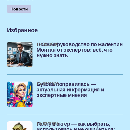
Новости
Избранное
13/02/2026
Полное руководство по Валентин
Монтан от экспертов: всё, что
нужно знать
10/02/2026
Бузова поправилась —
актуальная информация и
экспертные мнения
10/02/2026
Голлум актер — как выбрать,
использовать и не ошибиться: