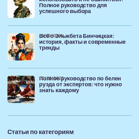
Полное руководство для
успешного выбора
10/02/2026
Всё о Эльжбета Бинчицкая:
история, факты и современные
тренды
06/02/2026
Полное руководство по белен
руэда от экспертов: что нужно
знать каждому
Статьи по категориям